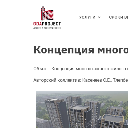
УСЛУГИ
СРОКИ 
Концепция много
Объект: Концепция многоэтажного жилого к
Авторский коллектив: Касенеев С.Е., Тлепбер